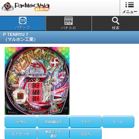
メニュー
パチンコ
パチスロ
検索
P TENRYU 7
（マルホン工業）
小当り
1500個以上
７セグ
ドット
液晶モード
右アタッカ-
右打ち
選択