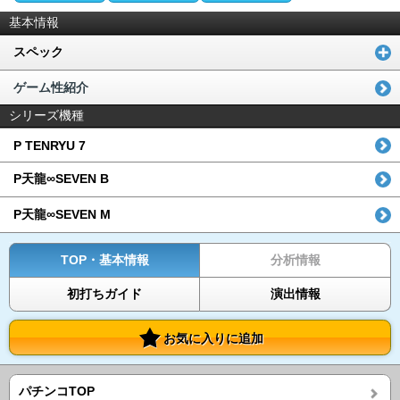
基本情報
スペック
ゲーム性紹介
シリーズ機種
P TENRYU 7
P天龍∞SEVEN B
P天龍∞SEVEN M
TOP・基本情報
分析情報
初打ちガイド
演出情報
お気に入りに追加
パチンコTOP