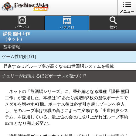
メニュー
パチンコ
パチスロ
検索
課長 熊田工作
（ネット）
基本情報
ゲーム性紹介[1/1]
昇進するほどループ率が高くなる出世回胴システムを搭載！
チェリーが出現するほどボーナスが近づく!?
ネットの「熊酒場シリーズ」に、番外編となる機種『課長 熊田
工作』が登場した。本機は1Gあたり純増約3枚の擬似ボーナスで
メダルを増やすAT機。ボーナス後は必ず引き戻しゾーンへ突入
し、そのループ率は役職の高さによって変動する「出世回胴シス
テム」を採用している。最上位の会長に成り上がればループ率約
92％となり完走必至だ。
通常時は毎ゲームボーナスを抽選しており、チェリー出現でチ