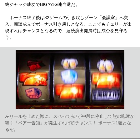
終ジャッジ成功でBIGの1G連当選だ。
ボーナス終了後は32ゲームの引き戻しゾーン「会議室」へ突
入。商談成立でボーナス引き戻しとなる。ここでもチェリーが出
現すればチャンスとなるので、連続演出発展時は成否を見守ろ
う。
左リールを止めた際に、スベって赤7が中段に停止して熊の咆哮が
響く「ベアー告知」が発生すれば超チャンス！ ボーナス1確とな
るぞ。