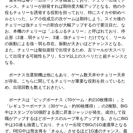
ャンス。チェリーが頻発すれば期待度大幅アップとなる。他の小
役もチェリーを誘発する役割を担っており、特にスイカや斜めベ
ルといった、レア小役成立の次ゲームは期待しよう。スイカ後の
チェリーは強チェリーの割合が大幅アップするので要注目だ。な
お、本機のチェリーは「ぷるぷるチェリー」と呼ばれており、停
止形（2連…弱チェリー、3連…強チェリー）だけでなく、リール
の振動による強・弱も存在。振動が大きいほどチャンスとなる。
また、チェリーは擬似遊技で出現するため、左リールが大スベリ
して出現する可能性もアリ。5コマ以上のスベリだと超チャンスと
なる。
ボーナス当選契機は他にもあり、ゲーム数天井やチェリー天井
が存在。こちらに関してもチェリーが重要な役割を担っているた
め、出現回数も数えておきたい。
ボーナスは「ビッグボーナス（70ゲーム・約210枚獲得）」と
「レギュラーボーナス（30ゲーム・約90枚獲得）」の2種類。BIG
中はスタンプが10個貯まる度に昇進ジャッジが発生。成功して役
職がアップするほどボーナスのループ率もアップする。さらにBIG
中は1G連も抽選しており、チェリー出現でBIGの1G連濃厚となる
ぞ。REG中は熊女将を「きゅん」させるほど1G連のチャンス。最