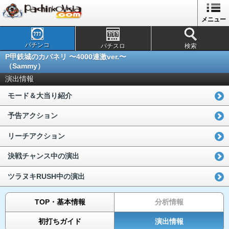
メニュー
パチンコ
パチスロ
検索
P甲鉄城のカバネリ 〜4000連激ver.〜
（Sammy）
演出情報
モード＆大当り紹介
予告アクション
リーチアクション
決戦チャンス中の演出
ツラヌキRUSH中の演出
TOP・基本情報
分析情報
初打ちガイド
演出情報