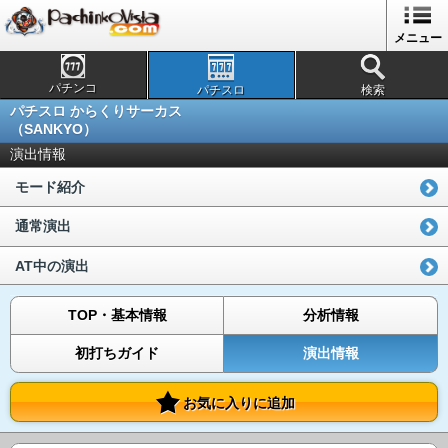
メニュー
パチンコ
パチスロ
検索
パチスロ からくりサーカス
（SANKYO）
演出情報
モード紹介
通常演出
AT中の演出
TOP・基本情報
分析情報
初打ちガイド
演出情報
お気に入りに追加