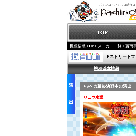
パチンコ・パチスロ総合コ
機種情報 TOP
>
メーカー一覧
>
藤商
Pストリートファ
機種基本情報
演
VSベガ最終決戦中の演出
リュウ攻撃
出