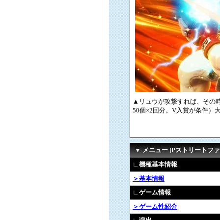
▲リュウが攻撃すれば、その時点で
50個×2回分。V入賞が条件
▼ メニュー [Pストリートファイタ
∟機種基本情報
＞基本情報
∟ゲーム情報
＞ゲーム性紹介