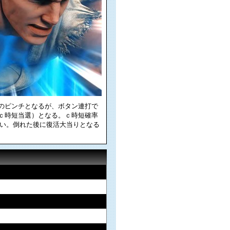
了のピンチとなるが、ボタン連打で
（ｃ時短当選）となる。ｃ時短確率
高い。倒れた後に復活大当りとなる