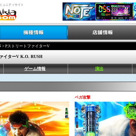
ミュニティサイト
事
> PストリートファイターV
イターV K.O. RUSH
ゲーム情報
演出
ベガ攻撃