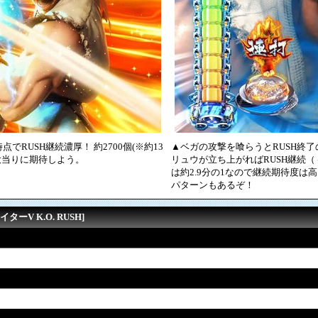
RUSH継続濃厚！ 約2700個(※約13
▲ベガの攻撃を喰らうとRUSH終
）大当りに期待しよう。
リュウが立ち上がればRUSH継続
は約2.9分の1なので継続期待度は
パターンもあるぞ！
ーV K.O. RUSH]