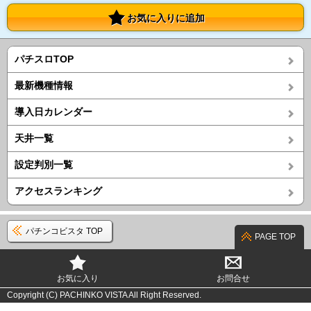
お気に入りに追加
パチスロTOP
最新機種情報
導入日カレンダー
天井一覧
設定判別一覧
アクセスランキング
パチンコビスタ TOP
PAGE TOP
お気に入り
お問合せ
Copyright (C) PACHINKO VISTA All Right Reserved.