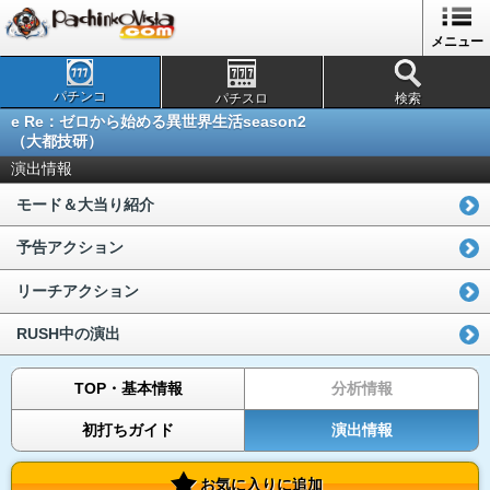
メニュー
パチンコ
パチスロ
検索
e Re：ゼロから始める異世界生活season2
（大都技研）
演出情報
モード＆大当り紹介
予告アクション
リーチアクション
RUSH中の演出
TOP・基本情報
分析情報
初打ちガイド
演出情報
お気に入りに追加