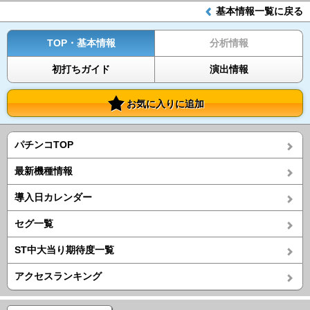
基本情報一覧に戻る
TOP・基本情報
分析情報
初打ちガイド
演出情報
お気に入りに追加
パチンコTOP
最新機種情報
導入日カレンダー
セグ一覧
ST中大当り期待度一覧
アクセスランキング