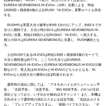
EUREKA SEVENBONUS HI-EVO∞（10R）当選による、時短
10000回＋残保留4個の上位RUSH「HI-EVO∞」直撃ルートも存在
する。
RUSH中は実質大当り確率が約99.1分の1にアップ。約65％で大
当りに期待でき、大当り時の50％はEUREKA SEVENBONUS HI-
EVOに当選。時短139回の上位RUSHの「HI-EVO」へ突入する。
残りの50％はEUREKA SEVENBONUSに当選し、RUSH継続とな
る。
上位RUSHであるHI-EVOは時短139回＋残保留4個のモードで、
大当り期待度は約77％。ここでの大当りはEUREKA
SEVENBONUS HI-EVO∞とEUREKA SEVENBONUS HI-EVOの2種
類なので、突入先はHI-EVO∞とHI-EVOのどちらかとなる。HI-
EVO∞なら次回大当り獲得がほぼ約束されるぞ。
通常時の演出に関しては、「アネモネハイエボリューション予
告」 「次回予告」 「決意予告」 「BIG RIDE予告」の4つが注目
演出となっており、いずれかが絡めば大チャンス！ また、本機は
方向ボタンで通常時の演出カスタムを設定可能。「先読みカスタ
ム」 「プレミアアップカスタム」 「保留バイブカスタム」 「ギ