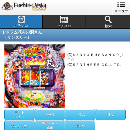
メニュー
パチンコ
パチスロ
検索
Pドラム花火の源さん
（サンスリー）
(C)ＳＡＮＹＯ ＢＵＳＳＡＮ ＣＯ.,Ｌ
ＴＤ.
(C)ＳＡＮＴＨＲＥＥ ＣＯ.,ＬＴＤ.
ライト
小当り
ドラム
液晶
ミドル
液晶モード
右アタッカ-
右打ち
選択