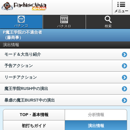
メニュー
パチンコ
パチスロ
検索
P魔王学院の不適合者
（藤商事）
演出情報
モード＆大当り紹介
予告アクション
リーチアクション
魔王学院RUSH中の演出
暴虐の魔王BURST中の演出
TOP・基本情報
分析情報
初打ちガイド
演出情報