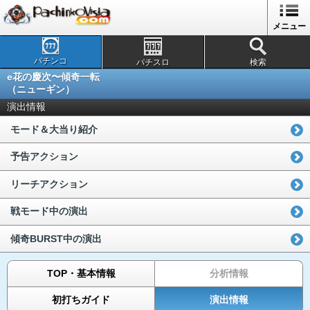
メニュー
パチンコ
パチスロ
検索
e花の慶次〜傾奇一転
（ニューギン）
演出情報
モード＆大当り紹介
予告アクション
リーチアクション
戦モード中の演出
傾奇BURST中の演出
TOP・基本情報
分析情報
初打ちガイド
演出情報