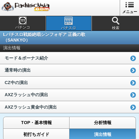
メニュー
パチンコ
パチスロ
検索
Lパチスロ戦姫絶唱シンフォギア 正義の歌
（SANKYO）
演出情報
モード＆ボーナス紹介
通常時の演出
CZ中の演出
AXZラッシュ中の演出
AXZラッシュ黄金中の演出
TOP・基本情報
分析情報
初打ちガイド
演出情報