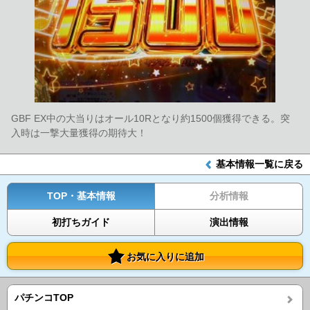
GBF EX中の大当りはオール10Rとなり約1500個獲得できる。突
入時は一撃大量獲得の期待大！
基本情報一覧に戻る
TOP・基本情報
分析情報
初打ちガイド
演出情報
お気に入りに追加
パチンコTOP