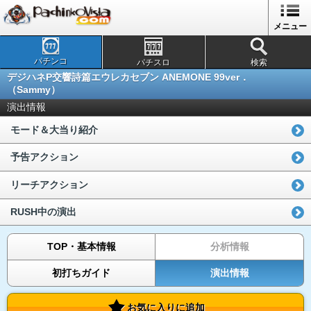
メニュー
パチンコ
パチスロ
検索
デジハネP交響詩篇エウレカセブン ANEMONE 99ver．
（Sammy）
演出情報
モード＆大当り紹介
予告アクション
リーチアクション
RUSH中の演出
TOP・基本情報
分析情報
初打ちガイド
演出情報
お気に入りに追加