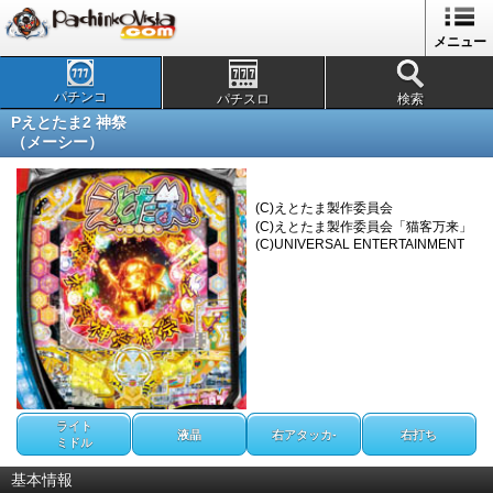
メニュー
パチンコ
パチスロ
検索
Pえとたま2 神祭
（メーシー）
(C)えとたま製作委員会
(C)えとたま製作委員会「猫客万来」
(C)UNIVERSAL ENTERTAINMENT
ライト
液晶
右アタッカ-
右打ち
ミドル
基本情報