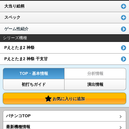
大当り絵柄
スペック
ゲーム性紹介
シリーズ機種
Pえとたま2 神祭
Pえとたま2 神祭 干支甘
TOP・基本情報
分析情報
初打ちガイド
演出情報
お気に入りに追加
パチンコTOP
最新機種情報