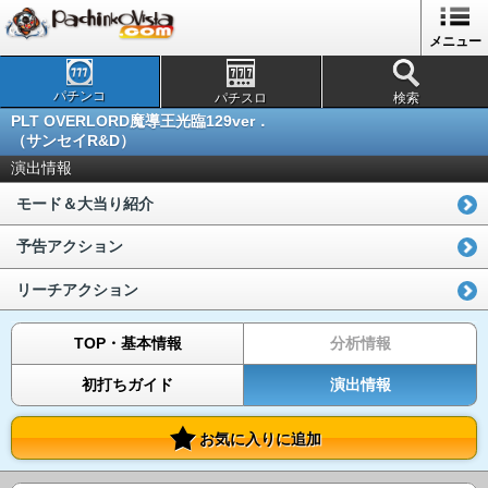
メニュー
パチンコ
パチスロ
検索
PLT OVERLORD魔導王光臨129ver．
（サンセイR&D）
演出情報
モード＆大当り紹介
予告アクション
リーチアクション
TOP・基本情報
分析情報
初打ちガイド
演出情報
お気に入りに追加