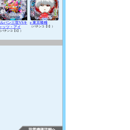
eルパン三世VSキ
e 東京喰種
ャッツ・アイ
（パチンコ【1】）
（パチンコ【1】）