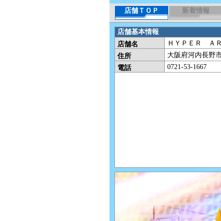
店舗ＴＯＰ
新着情報
店舗基本情報
ＨＹＰＥＲ Ａ
店舗名
大阪府河内長野市
住所
0721-53-1667
電話