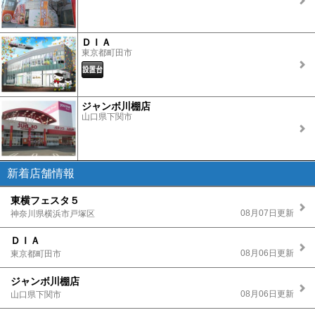
ＤＩＡ
東京都町田市
ジャンボ川棚店
山口県下関市
新着店舗情報
東横フェスタ５
08月07日更新
神奈川県横浜市戸塚区
ＤＩＡ
08月06日更新
東京都町田市
ジャンボ川棚店
08月06日更新
山口県下関市