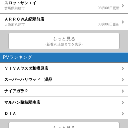
スロットサンエイ
08月06日更新
群馬県前橋市
ＡＲＲＯＷ志紀駅前店
08月06日更新
大阪府八尾市
もっと見る
(新着20店舗までを表示)
PVランキング
ＶＩＶＡヤスダ相模原店
スーパーハリウッド 温品
ナイアガラ２
マルハン藤枝駅南店
ＤＩＡ
もっと見る