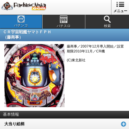
メニュー
パチンコ
パチスロ
検索
ＣＲ宇宙戦艦ヤマトＦＰＨ
（藤商事）
藤商事／2007年12月導入開始／設置
期限2010年11月／CR機
(C)東北新社
基本情報
大当り絵柄