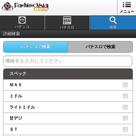
メニュー
パチンコ
パチスロ
検索
詳細検索
パチンコで検索
パチスロで検索
スペック
ＭＡＸ
ミドル
ライトミドル
甘デジ
ＳＴ