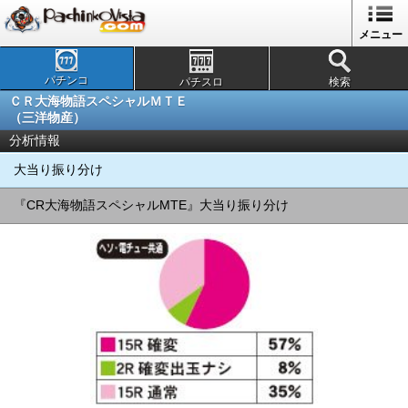
メニュー
パチンコ
パチスロ
検索
ＣＲ大海物語スペシャルＭＴＥ
（三洋物産）
分析情報
大当り振り分け
『CR大海物語スペシャルMTE』大当り振り分け