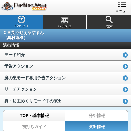
メニュー
パチンコ
パチスロ
検索
ＣＲ笑ゥせぇるすまん
（奥村遊機）
演出情報
モード紹介
予告アクション
魔の巣モード専用予告アクション
リーチアクション
真・坊主めくりモード中の演出
TOP・基本情報
分析情報
初打ちガイド
演出情報