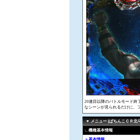
20連目以降のバトルモード
なシーンが見られるだけに、
▼ メニュー [ぱちんこＣＲ北
∟機種基本情報
＞基本情報