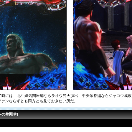
終了時には、北斗練気闘座編ならラオウ昇天演出、中央帝都編ならジャコウ成
ファンならずとも両方とも見ておきたい所だ。
斗の拳剛掌]