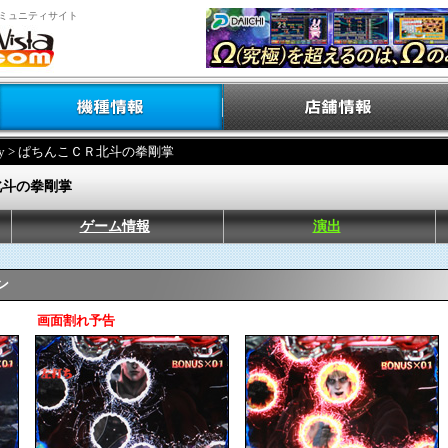
ミュニティサイト
y
> ぱちんこＣＲ北斗の拳剛掌
北斗の拳剛掌
ゲーム情報
演出
ン
画面割れ予告