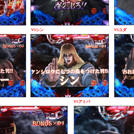
VSシン
VSユダ
VSアミバ