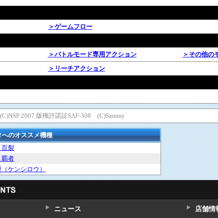
＞ゲームフロー
＞バトルモード専用アクション
＞その他の
＞リーチアクション
C)NSP 2007 版権許諾証SAF-308 (C)Sammy
タへのオススメ機種
 百裂
 覇者
裂（ケンシロウ）
ニュース
店舗情