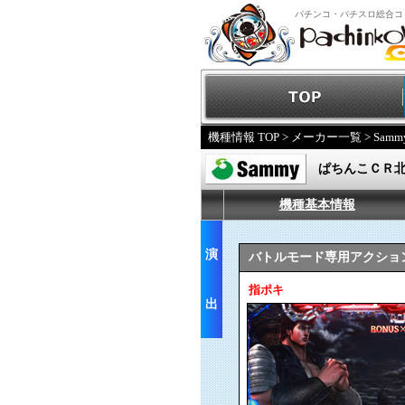
パチンコ・パチスロ総合コ
機種情報 TOP
>
メーカー一覧
>
Samm
ぱちんこＣＲ
機種基本情報
演
バトルモード専用アクショ
指ポキ
出