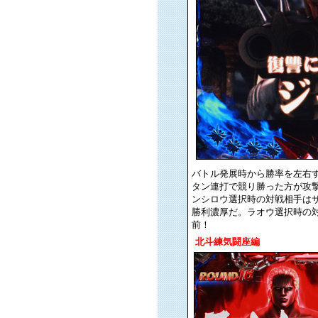
バトル発展時から勝率を左右
タン連打で競り勝った方が攻
ンシロウ選択時の対戦相手は
勝利濃厚だ。ラオウ選択時の
前！
北斗練気闘座編