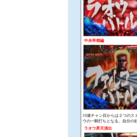
中央帝都編
10連チャン目からは２つの
ウの一騎打ちとなる。自分の
ラオウ昇天演出