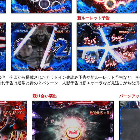
新ルーレット予告
の他、今回から搭載されたカットイン先読み予告や新ルーレット予告など、そ
割れ予告は通常と赤の２パターン、人影予告は影＋オーラなど見逃しがちな演
競り合い演出
パーンアッ