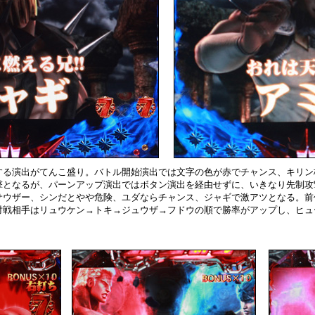
する演出がてんこ盛り。バトル開始演出では文字の色が赤でチャンス、キリン
撃となるが、パーンアップ演出ではボタン演出を経由せずに、いきなり先制攻
サウザー、シンだとやや危険、ユダならチャンス、ジャギで激アツとなる。前
対戦相手はリュウケン→トキ→ジュウザ→フドウの順で勝率がアップし、ヒュ