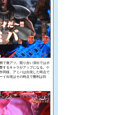
柄で激アツ。競り合い演出ではボ
撃するキャラがアップになる。ケ
作同様、アミバは出現した時点で
ーイ出現はその時点で勝利は目