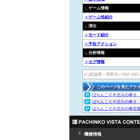
∟ゲーム情報
＞ゲーム性紹介
∟演出
＞モード紹介
＞予告アクション
∟分析情報
＞セグ情報
(C)武論尊・原哲夫／NSP 1983,(
このページを見たアナ
ぱちんこＣＲ北斗の拳５
ぱちんこＣＲ北斗の拳５
ぱちんこＣＲ北斗の拳百
機種情報