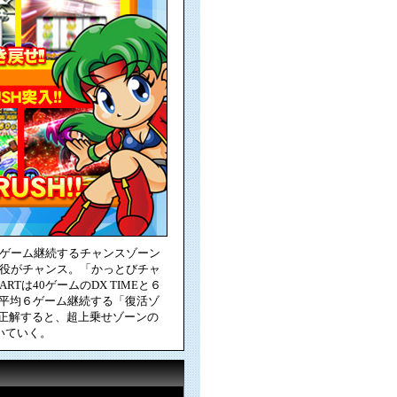
８ゲーム継続するチャンスゾーン
小役がチャンス。「かっとびチャ
は40ゲームのDX TIMEと６
も平均６ゲーム継続する「復活ゾ
に正解すると、超上乗せゾーンの
いていく。