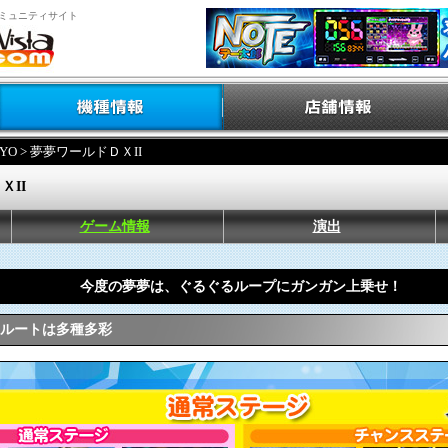
ミュニティサイト
YO
> 夢夢ワールドＤＸII
ＸII
ゲーム情報
演出
今度の夢夢は、ぐるぐるループにガンガン上乗せ！
突入ルートは多種多彩