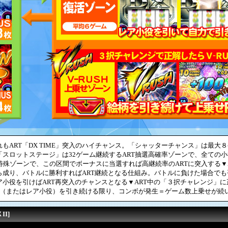
ART「DX TIME」突入のハイチャンス。「シャッターチャンス」は最大
スロットステージ」は32ゲーム継続するART抽選高確率ゾーンで、全ての
殊ゾーンで、この区間でボーナスに当選すれば高継続率のARTに突入する▼ART
ら成り、バトルに勝利すればART継続となる仕組み。バトルに負けた場合で
小役を引けばART再突入のチャンスとなる▼ART中の「３択チャレンジ」
絵柄（またはレア小役）を引き続ける限り、コンボが発生＝ゲーム数上乗せが続
I]