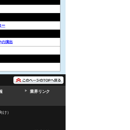
ロー
中の演出
報
業界リンク
向け）