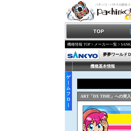
パチンコ・パチスロ総合コ
機種情報 TOP
>
メーカー一覧
>
SANK
夢夢ワールドＤ
機種基本情報
ゲ
｜
ム
フ
ART「DX TIME」への
ロ
｜