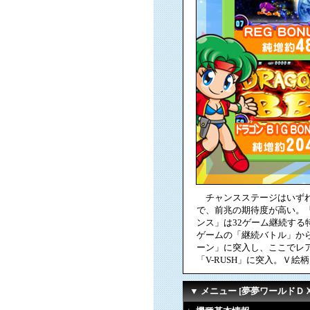
チャンスステージはいずれも
で、前兆の期待度が高い。「
ンス」は32ゲーム継続する特
ゲームの「継続バトル」か
ーン」に突入し、ここでレア
「V-RUSH」に突入。Ｖ
▼ メニュー [夢夢ワールドＤＸI