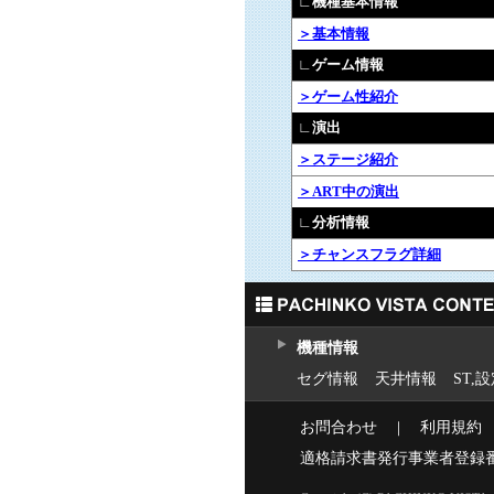
∟機種基本情報
＞基本情報
∟ゲーム情報
＞ゲーム性紹介
∟演出
＞ステージ紹介
＞ART中の演出
∟分析情報
＞チャンスフラグ詳細
機種情報
セグ情報
天井情報
ST,
お問合わせ
｜
利用規約
適格請求書発行事業者登録