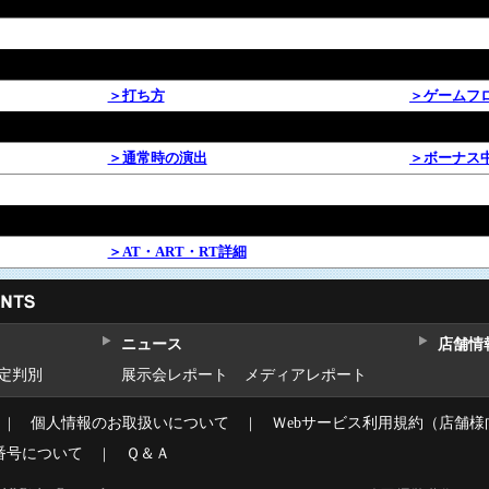
＞打ち方
＞ゲームフ
＞通常時の演出
＞ボーナス
＞AT・ART・RT詳細
ニュース
店舗情
設定判別
展示会レポート
メディアレポート
｜
個人情報のお取扱いについて
｜
Ｗebサービス利用規約（店舗様
番号について
｜
Ｑ＆Ａ