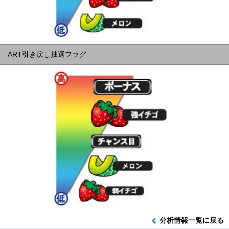
ART引き戻し抽選フラグ
分析情報一覧に戻る