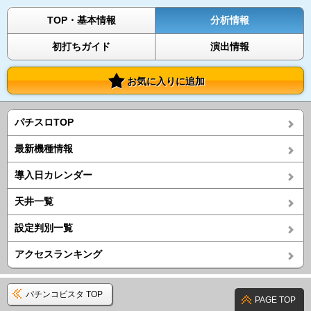
TOP・基本情報
分析情報
初打ちガイド
演出情報
お気に入りに追加
パチスロTOP
最新機種情報
導入日カレンダー
天井一覧
設定判別一覧
アクセスランキング
パチンコビスタ TOP
PAGE TOP