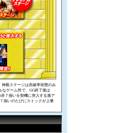
プ。神殿ステージは高確率状態のみ
プルなゲーム性で、GG終了後は
中の赤７揃いを契機に突入する激ア
、赤７揃いのたびにストックが上乗