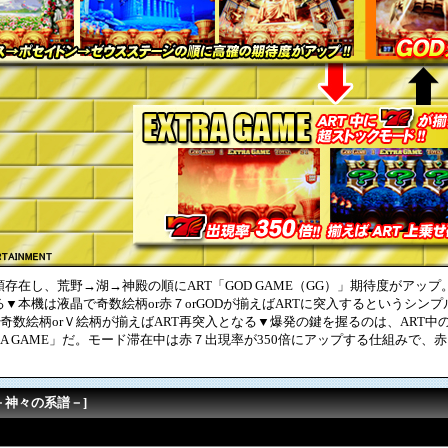
在し、荒野→湖→神殿の順にART「GOD GAME（GG）」期待度がアッ
▼本機は液晶で奇数絵柄or赤７orGODが揃えばARTに突入するというシン
こで奇数絵柄orＶ絵柄が揃えばART再突入となる▼爆発の鍵を握るのは、ART
RA GAME」だ。モード滞在中は赤７出現率が350倍にアップする仕組みで
－神々の系譜－]