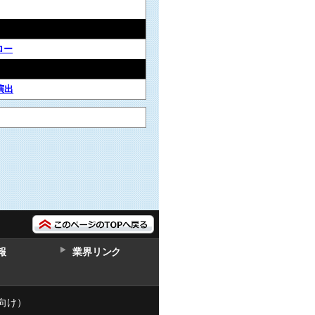
ロー
演出
報
業界リンク
向け）