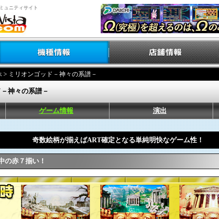
ミュニティサイト
ホ
> ミリオンゴッド－神々の系譜－
ド－神々の系譜－
ゲーム情報
演出
奇数絵柄が揃えばART確定となる単純明快なゲーム性！
T中の赤７揃い！