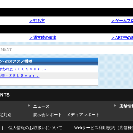
＞打ち方
＞ゲームフ
＞通常時の演出
＞ART中の
NMENT
タへのオススメ機種
奪われたＺＥＵＳｖｅｒ．-
系譜－ＺＥＵＳｖｅｒ．
ニュース
店舗情
設定判別
展示会レポート
メディアレポート
｜
個人情報のお取扱いについて
｜
Ｗebサービス利用規約（店舗様