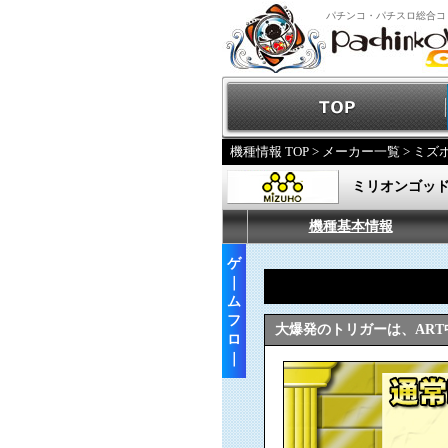
パチンコ・パチスロ総合コ
機種情報 TOP
>
メーカー一覧
>
ミズ
ミリオンゴッ
機種基本情報
ゲ
｜
ム
フ
大爆発のトリガーは、AR
ロ
｜