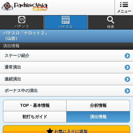
メニュー
パチンコ
パチスロ
検索
パチスロ「ケロット２」
（山佐）
演出情報
ステージ紹介
通常演出
連続演出
ボーナス中の演出
TOP・基本情報
分析情報
初打ちガイド
演出情報
お気に入りに追加