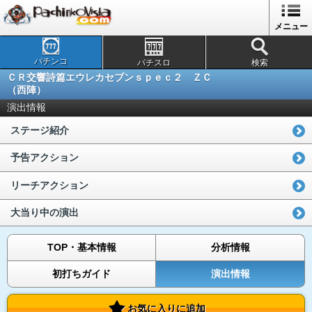
メニュー
パチンコ
パチスロ
検索
ＣＲ交響詩篇エウレカセブンｓｐｅｃ２ ＺＣ
（西陣）
演出情報
ステージ紹介
予告アクション
リーチアクション
大当り中の演出
TOP・基本情報
分析情報
初打ちガイド
演出情報
お気に入りに追加