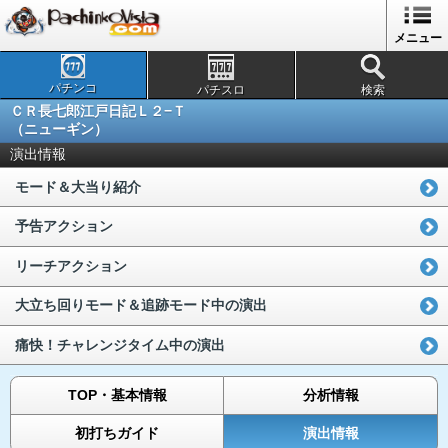
メニュー
パチンコ
パチスロ
検索
ＣＲ長七郎江戸日記Ｌ２−Ｔ
（ニューギン）
演出情報
モード＆大当り紹介
予告アクション
リーチアクション
大立ち回りモード＆追跡モード中の演出
痛快！チャレンジタイム中の演出
TOP・基本情報
分析情報
初打ちガイド
演出情報