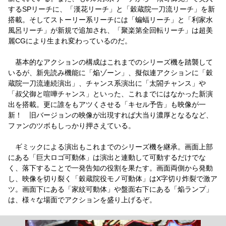
するSPリーチに、「漢花リーチ」と「穀蔵院一刀流リーチ」を新
搭載。そしてストーリー系リーチには「蝙蝠リーチ」と「利家水
風呂リーチ」が新規で追加され、「聚楽第全回転リーチ」は超美
麗CGにより生まれ変わっているのだ。
基本的なアクションの構成はこれまでのシリーズ機を踏襲して
いるが、新先読み機能に「焔ゾーン」、擬似連アクションに「穀
蔵院一刀流連続演出」、チャンス系演出に「太閤チャンス」や
「叔父御と喧嘩チャンス」といった、これまでにはなかった新演
出を搭載。更に誰をもアツくさせる「キセル予告」も映像が一
新！ 旧バージョンの映像が出現すれば大当り濃厚となるなど、
ファンのツボもしっかり押さえている。
ギミックによる演出もこれまでのシリーズ機を継承。画面上部
にある「巨大ロゴ可動体」は演出と連動して可動するだけでな
く、落下することで一発告知の役割を果たす。画面両側から発動
し、映像を切り裂く「穀蔵院役モノ可動体」はX字切り炸裂で激ア
ツ。画面下にある「家紋可動体」や盤面右下にある「焔ランプ」
は、様々な場面でアクションを盛り上げるぞ。