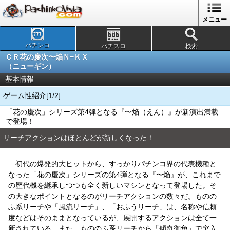
メニュー
パチンコ
パチスロ
検索
ＣＲ花の慶次〜焔Ｎ−ＫＸ
（ニューギン）
基本情報
ゲーム性紹介[1/2]
「花の慶次」シリーズ第4弾となる『〜焔（えん）』が新演出満載
で登場！
リーチアクションはほとんどが新しくなった！
初代の爆発的大ヒットから、すっかりパチンコ界の代表機種と
なった「花の慶次」シリーズの第4弾となる『〜焔』が、これまで
の歴代機を継承しつつも全く新しいマシンとなって登場した。そ
の大きなポイントとなるのがリーチアクションの数々だ。ものの
ふ系リーチや「風流リーチ」、「おふうリーチ」は、名称や信頼
度などはそのままとなっているが、展開するアクションは全て一
新されている。また、もののふ系リーチから「傾奇御免」で突入