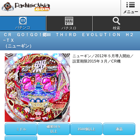
メニュー
パチンコ
パチスロ
検索
ＣＲ ＧＯ！ＧＯ！郷III ＴＨＩＲＤ ＥＶＯＬＵＴＩＯＮ Ｈ２
−ＴＸ
（ニューギン）
ニューギン／2012年５月導入開始／
設置期限2015年３月／CR機
確変60％
ミドル
1500個以上
液晶
以上