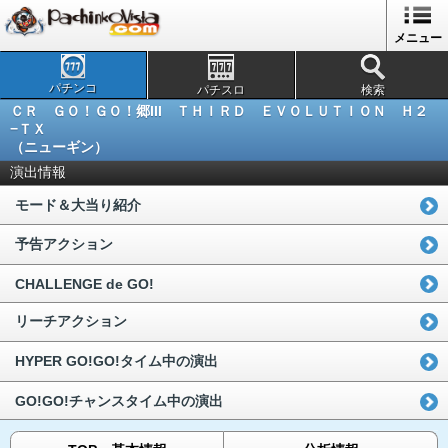
メニュー
パチンコ
パチスロ
検索
ＣＲ ＧＯ！ＧＯ！郷III ＴＨＩＲＤ ＥＶＯＬＵＴＩＯＮ Ｈ２
−ＴＸ
（ニューギン）
演出情報
モード＆大当り紹介
予告アクション
CHALLENGE de GO!
リーチアクション
HYPER GO!GO!タイム中の演出
GO!GO!チャンスタイム中の演出