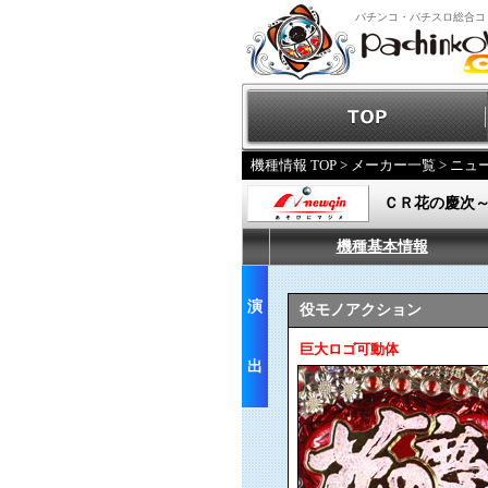
パチンコ・パチスロ総合コ
機種情報 TOP
>
メーカー一覧
>
ニュ
ＣＲ花の慶次
機種基本情報
演
役モノアクション
巨大ロゴ可動体
出