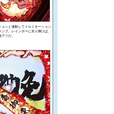
ションと連動してイルミネーション
ランプ。レインボーに光り輝けば、
激アツだ。