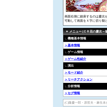
画面右側に鎮座するのは慶次
可動して画面をＸ字に切り裂
▼ メニュー [ＣＲ花の慶次～
∟機種基本情報
＞基本情報
∟ゲーム情報
＞ゲーム性紹介
∟演出
＞モード紹介
＞リーチアクション
∟分析情報
＞セグ情報
(C)隆慶一郎・原哲夫・麻生未央／N