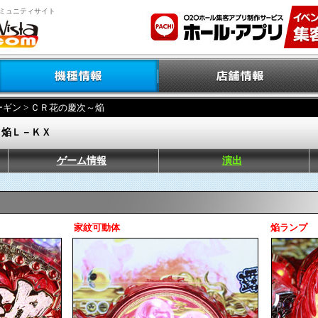
ミュニティサイト
ーギン
> ＣＲ花の慶次～焔
～焔Ｌ－ＫＸ
ゲーム情報
演出
家紋可動体
焔ランプ