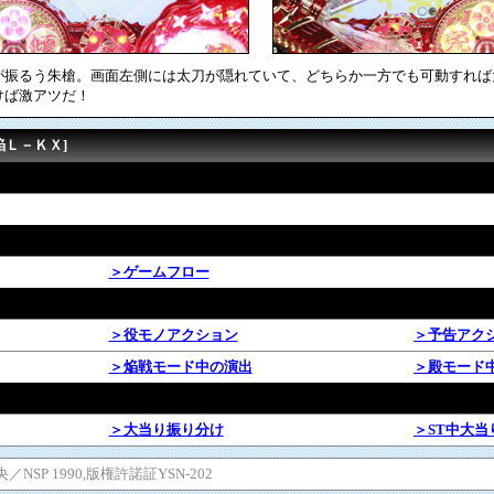
が振るう朱槍。画面左側には太刀が隠れていて、どちらか一方でも可動すれば
けば激アツだ！
焔Ｌ－ＫＸ]
＞ゲームフロー
＞役モノアクション
＞予告アク
＞焔戦モード中の演出
＞殿モード
＞大当り振り分け
＞ST中大当
SP 1990,版権許諾証YSN-202