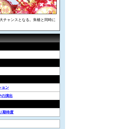
大チャンスとなる。朱槍と同時に
ション
中の演出
り期待度