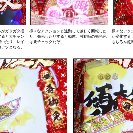
体がガタガタ揺
様々なアクションと連動して激しく回転した
様々なアク
すると大チャン
り、発光したりする可動体。可動時の発光色
が変化する
響いたり、レイ
は要チェックだぞ。
もちろん超
激アツとなる。