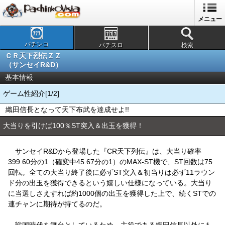
メニュー
パチンコ
パチスロ
検索
ＣＲ天下烈伝ＺＺ
（サンセイR&D）
基本情報
ゲーム性紹介[1/2]
織田信長となって天下布武を達成せよ!!
大当りを引けば100％ST突入＆出玉を獲得！
サンセイR&Dから登場した『CR天下列伝』は、大当り確率
399.60分の1（確変中45.67分の1）のMAX-ST機で、ST回数は75
回転。全ての大当り終了後に必ずST突入＆初当りは必ず11ラウン
ド分の出玉を獲得できるという嬉しい仕様になっている。大当り
に当選しさえすれば約1000個の出玉を獲得した上で、続くSTでの
連チャンに期待が持てるのだ。
戦国時代を舞台としているため、主役である織田信長以外にも