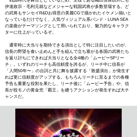
伊達政宗・毛利元就などメジャーな戦国武将が多数登場する。ど
の武将もサンセイR&Dお得意の美麗CGで描かれたイケメン揃いと
なっているだけでなく、人気ヴィジュアル系バンド・LUNA SEA
の楽曲がテーマソングとして用いられており、魅力的なキャラク
ターに仕上がっているぞ。
通常時に大当りを期待できる演出として特に注目したいのが、
信長の野望を食い止めんと手を組んで立ち塞がる各国の武将たち
を返り討ちにできれば大当りとなる全4種の「ムービーSPリー
チ」。いずれのリーチも高信頼度を誇るが、リーチ中に信長が
「人間50年〜」の台詞と共に舞を披露する「敦盛演出」が発生す
れば更に信頼度がアップする。もちろんリーチに至るまでの各種
予告も重要な役割を果たし、リーチ後に「ムービー予告」や、信
長が役モノの黄金兜「覇王」を纏うアクションが発生すれば大チ
ャンスだ。