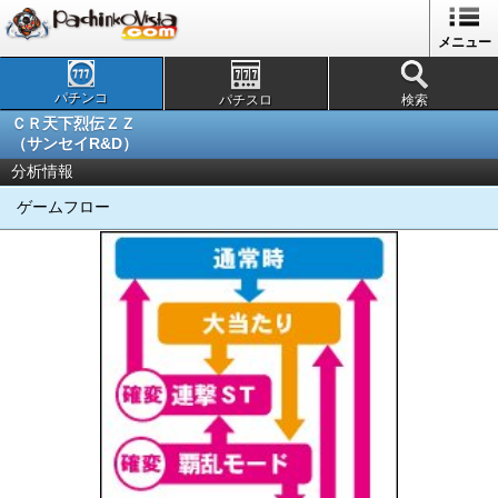
メニュー
パチンコ
パチスロ
検索
ＣＲ天下烈伝ＺＺ
（サンセイR&D）
分析情報
ゲームフロー