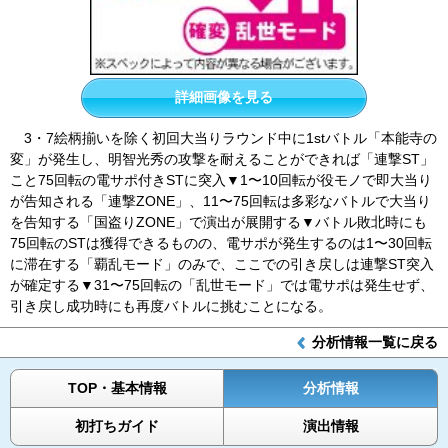
詳細画像を見る
3・7絵柄揃いを除く初回大当りラウンド中に1stバトル「本能寺の
変」が発生し、明智光秀の攻撃を耐えることができれば「連撃ST」
こと75回転の電サポ付きSTに突入▼1〜10回転が役モノで即大当り
が告知される「連撃ZONE」、11〜75回転は多彩なバトルで大当り
を告知する「国盗りZONE」で演出が展開する▼バトル敗北時にも
75回転のSTは獲得できるものの、電サポが発生するのは1〜30回転
に滞在する「覇乱モード」のみで、ここでの引き戻しは連撃ST突入
が確定する▼31〜75回転の「乱世モード」では電サポは発生せず、
引き戻し成功時にも再度バトルに挑むことになる。
分析情報一覧に戻る
TOP・基本情報
分析情報
初打ちガイド
演出情報