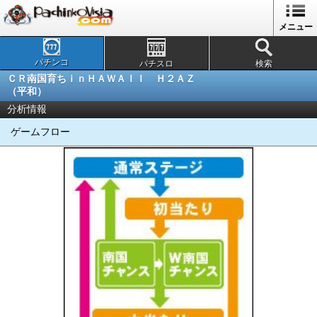
メニュー
パチンコ
パチスロ
検索
ＣＲ南国育ちｉｎＨＡＷＡＩＩ Ｈ２ＡＺ
（平和）
分析情報
ゲームフロー