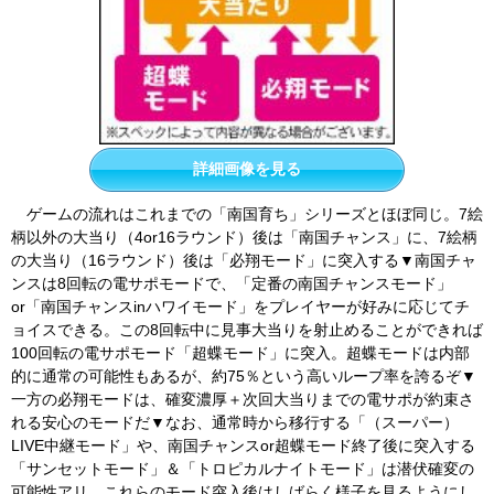
詳細画像を見る
ゲームの流れはこれまでの「南国育ち」シリーズとほぼ同じ。7絵
柄以外の大当り（4or16ラウンド）後は「南国チャンス」に、7絵柄
の大当り（16ラウンド）後は「必翔モード」に突入する▼南国チャ
ンスは8回転の電サポモードで、「定番の南国チャンスモード」
or「南国チャンスinハワイモード」をプレイヤーが好みに応じてチ
ョイスできる。この8回転中に見事大当りを射止めることができれば
100回転の電サポモード「超蝶モード」に突入。超蝶モードは内部
的に通常の可能性もあるが、約75％という高いループ率を誇るぞ▼
一方の必翔モードは、確変濃厚＋次回大当りまでの電サポが約束さ
れる安心のモードだ▼なお、通常時から移行する「（スーパー）
LIVE中継モード」や、南国チャンスor超蝶モード終了後に突入する
「サンセットモード」＆「トロピカルナイトモード」は潜伏確変の
可能性アリ。これらのモード突入後はしばらく様子を見るようにし