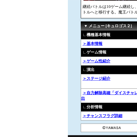
継続バトルは10ゲーム継続
トルへと移行する。魔王バト
▼ メニュー [キュロゴス２]
∟機種基本情報
＞基本情報
∟ゲーム情報
＞ゲーム性紹介
∟演出
＞ステージ紹介
＞自力解除高確「ダイスチャ
出
∟分析情報
＞チャンスフラグ詳細