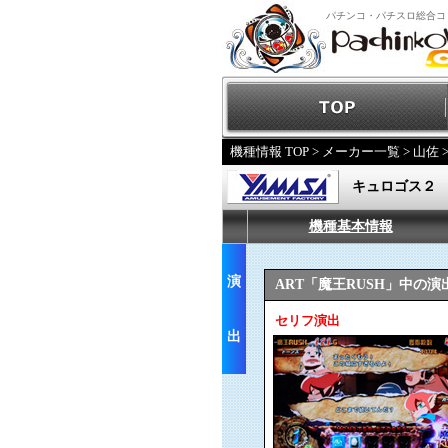
パチンコ・パチスロ総合コ
機種情報 TOP
>
メーカー一覧
>
山佐
キュロゴス２
機種基本情報
演
ART「魔王RUSH」中の演
セリフ演出
出