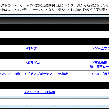
し、序盤の１～５ゲームの間に雑魚敵を倒せばチャンス。扉から姫が登場した
ル中はカットイン発生でチャンスとなり、獣人化すればART継続期待度激高と
＞打ち方
＞ゲームフ
＞通常演出
＞前兆高確
確「魔王ロ
レンジ」中の演
＞「激スゴボーナス」中の演出
＞ART「魔
＞AT・ART・RT詳細