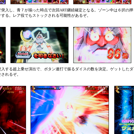
で突入し、青７が揃った時点で次回ART継続確定となる。ゾーン中は６択の
クする。レア役でもストックされる可能性があるぞ。
突入する超上乗せ演出で、ボタン連打で振るダイスの数を決定。ゲットしたダ
せされるぞ。