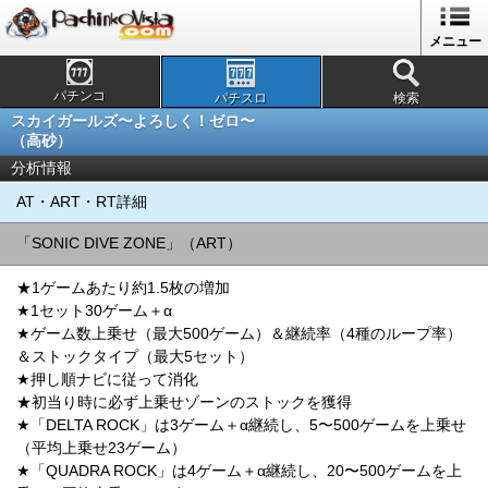
メニュー
パチンコ
パチスロ
検索
スカイガールズ〜よろしく！ゼロ〜
（高砂）
分析情報
AT・ART・RT詳細
「SONIC DIVE ZONE」（ART）
★1ゲームあたり約1.5枚の増加
★1セット30ゲーム＋α
★ゲーム数上乗せ（最大500ゲーム）＆継続率（4種のループ率）
＆ストックタイプ（最大5セット）
★押し順ナビに従って消化
★初当り時に必ず上乗せゾーンのストックを獲得
★「DELTA ROCK」は3ゲーム＋α継続し、5〜500ゲームを上乗せ
（平均上乗せ23ゲーム）
★「QUADRA ROCK」は4ゲーム＋α継続し、20〜500ゲームを上