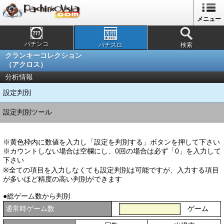
メニュー
パチンコ
パチスロ
検索
クランキーコレクション
（アクロス）
分析情報
設定判別
設定判別ツール
※黄色枠内に数値を入力し「設定を判別する」ボタンを押して下さい
※カウントしない場合は空欄にし、0回の場合は必ず「0」を入力して
下さい
※全ての項目を入力しなくても設定判別は可能ですが、入力する項目
が多いほど精度の高い判別ができます
●総ゲーム数から判別
通常時ゲーム数
ゲーム