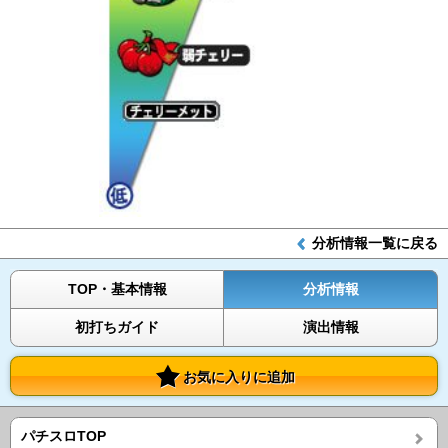
分析情報一覧に戻る
TOP・基本情報
分析情報
初打ちガイド
演出情報
お気に入りに追加
パチスロTOP