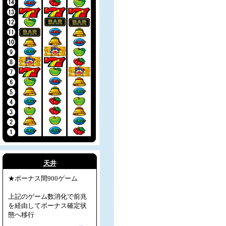
天井
★ボーナス間900ゲーム
上記のゲーム数消化で前兆
を経由してボーナス確定状
態へ移行