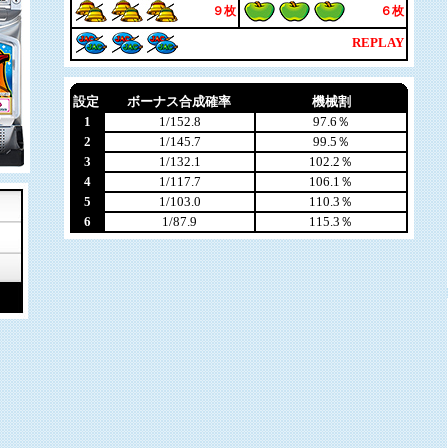
９枚
６枚
REPLAY
設定
ボーナス合成確率
機械割
1
1/152.8
97.6％
2
1/145.7
99.5％
3
1/132.1
102.2％
4
1/117.7
106.1％
5
1/103.0
110.3％
6
1/87.9
115.3％