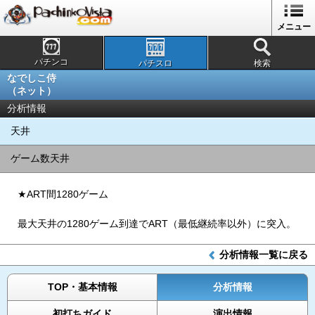
メニュー
パチンコ
パチスロ
検索
なでしこ侍
（ネット）
分析情報
天井
ゲーム数天井
★ART間1280ゲーム
最大天井の1280ゲーム到達でART（最低継続率以外）に突入。
分析情報一覧に戻る
TOP・基本情報
分析情報
初打ちガイド
演出情報