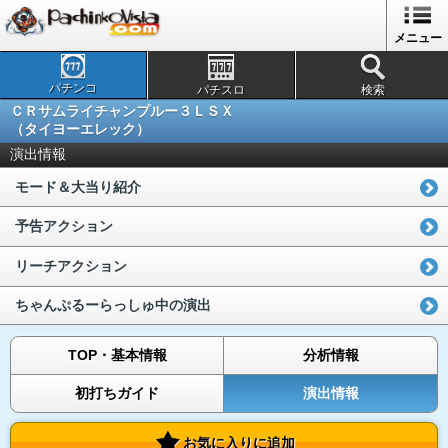
メニュー
パチンコ
パチスロ
検索
ＣＲサムライチャンプルー３ＬＳＸ
（タイヨーエレック）
演出情報
モード＆大当り紹介
予告アクション
リーチアクション
ちゃんぷるーらっしゅ中の演出
TOP・基本情報
分析情報
初打ちガイド
演出情報
お気に入りに追加