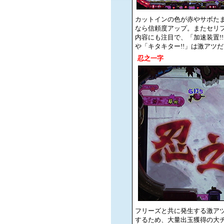
カットインの色が赤やサボた
なら信頼度アップ。またセリ
内容にも注目で、「加速装置!
や「キタキター!!」は激アツ
忍之一字
フリーズと共に発生する激ア
するため、大量出玉獲得の大