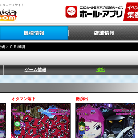
ミュニティサイト
技研
> ＣＲ楓魂
ゲーム情報
演出
オタマン落下
敵演出