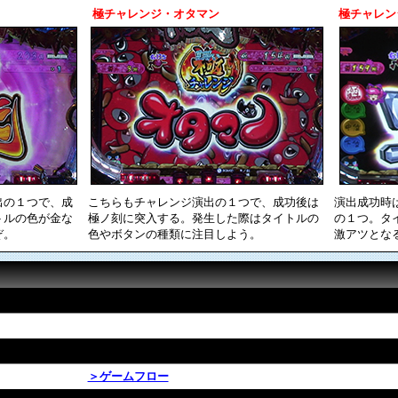
極チャレンジ・オタマン
極チャレン
出の１つで、成
こちらもチャレンジ演出の１つで、成功後は
演出成功時
トルの色が金な
極ノ刻に突入する。発生した際はタイトルの
の１つ。タ
ぞ。
色やボタンの種類に注目しよう。
激アツとな
＞ゲームフロー