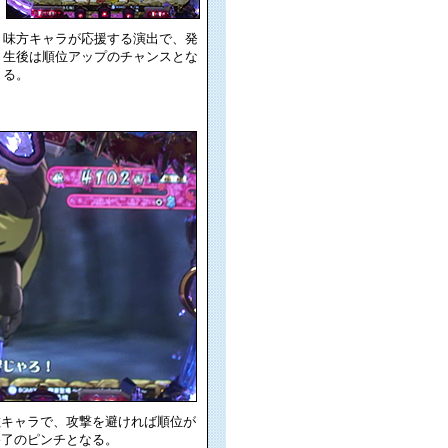
味方キャラが応援する演出で、発
生後は順位アップのチャンスとな
る。
敵キャラで、攻撃を避ければ順位が
終了のピンチとなる。