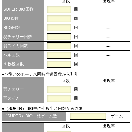
回数
出現率
SUPER BIG回数
回
---
BIG回数
回
---
REG回数
回
---
弱チェリー回数
回
---
弱スイカ回数
回
---
ベル回数
回
---
１枚役回数
回
---
●小役とのボーナス同時当選回数から判別
回数
出現率
弱チェリー
回
---
弱スイカ
回
---
●（SUPER）BIG中の小役出現回数から判別
（SUPER）BIG中総ゲーム数
ゲーム
回数
出現率