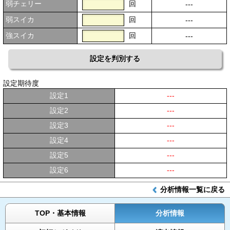
弱チェリー
回
---
弱スイカ
回
---
強スイカ
回
---
設定を判別する
設定期待度
設定1
---
設定2
---
設定3
---
設定4
---
設定5
---
設定6
---
分析情報一覧に戻る
TOP・基本情報
分析情報