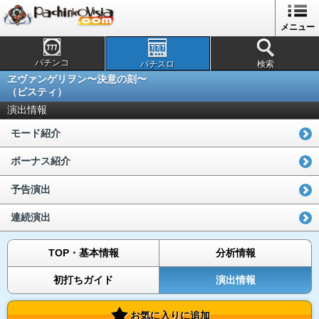
メニュー
パチンコ
パチスロ
検索
ヱヴァンゲリヲン〜決意の刻〜
（ビスティ）
演出情報
モード紹介
ボーナス紹介
予告演出
連続演出
TOP・基本情報
分析情報
初打ちガイド
演出情報
お気に入りに追加