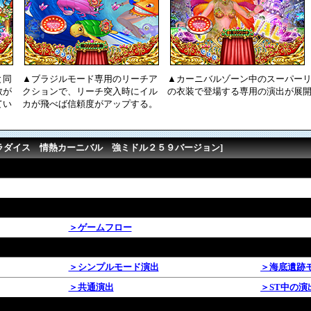
と同
▲ブラジルモード専用のリーチア
▲カーニバルゾーン中のスーパー
数が
クションで、リーチ突入時にイル
の衣装で登場する専用の演出が展
てい
カが飛べば信頼度がアップする。
パラダイス 情熱カーニバル 強ミドル２５９バージョン]
＞ゲームフロー
＞シンプルモード演出
＞海底遺跡
＞共通演出
＞ST中の演