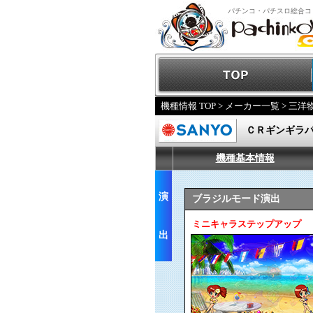
パチンコ・パチスロ総合コ
機種情報 TOP
>
メーカー一覧
>
三洋
ＣＲギンギラ
機種基本情報
演
ブラジルモード演出
ミニキャラステップアップ
出