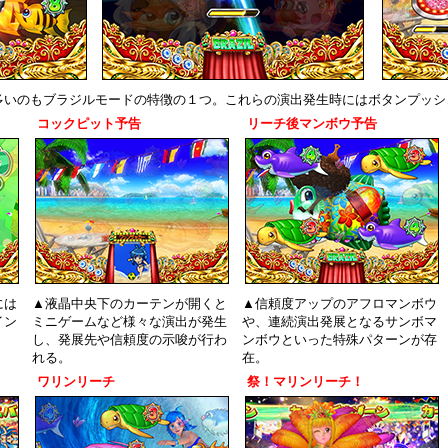
多いのもブラジルモードの特徴の１つ。これらの演出発生時にはボタンプッシ
コックピット予告
リーチ後マンボウ予告
には
▲液晶中央下のカーテンが開くと
▲信頼度アップのアフロマンボウ
イン
ミニゲームなど様々な演出が発生
や、連続演出発展となるサンボマ
し、発展先や信頼度の示唆が行わ
ンボウといった特殊パターンが存
れる。
在。
ワリンリーチ
祭！マリンリーチ！