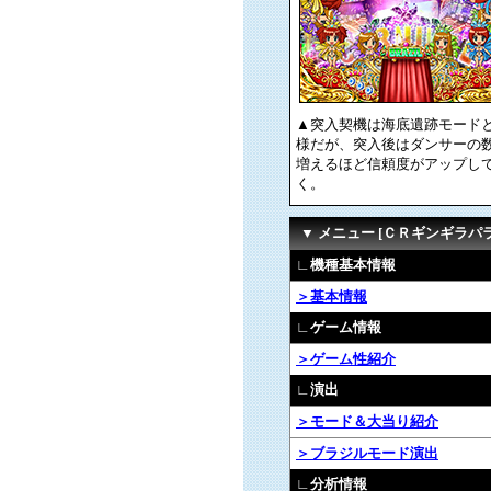
▲突入契機は海底遺跡モード
様だが、突入後はダンサーの
増えるほど信頼度がアップし
く。
▼ メニュー [ＣＲギンギラ
∟機種基本情報
＞基本情報
∟ゲーム情報
＞ゲーム性紹介
∟演出
＞モード＆大当り紹介
＞ブラジルモード演出
∟分析情報