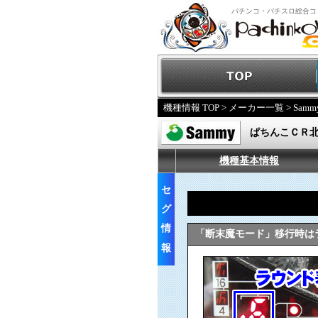
パチンコ・パチスロ総合コ
機種情報 TOP
>
メーカー一覧
>
Samm
ぱちんこＣＲ
機種基本情報
セ
グ
情
「断末魔モード」移行時は
報