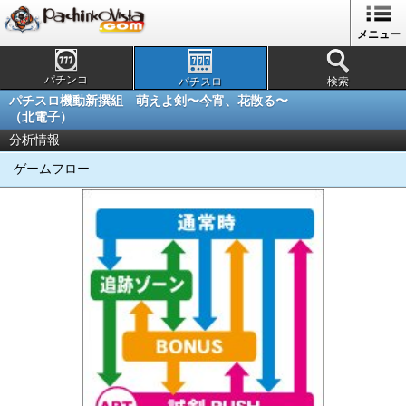
メニュー
パチンコ
パチスロ
検索
パチスロ機動新撰組 萌えよ剣〜今宵、花散る〜
（北電子）
分析情報
ゲームフロー