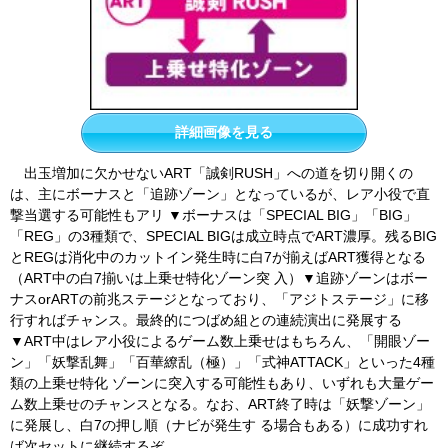
詳細画像を見る
出玉増加に欠かせないART「誠剣RUSH」への道を切り開くの
は、主にボーナスと「追跡ゾーン」となっているが、レア小役で直
撃当選する可能性もアリ ▼ボーナスは「SPECIAL BIG」「BIG」
「REG」の3種類で、SPECIAL BIGは成立時点でART濃厚。残るBIG
とREGは消化中のカットイン発生時に白7が揃えばART獲得となる
（ART中の白7揃いは上乗せ特化ゾーン突 入）▼追跡ゾーンはボー
ナスorARTの前兆ステージとなっており、「アジトステージ」に移
行すればチャンス。最終的につばめ組との連続演出に発展する
▼ART中はレア小役によるゲーム数上乗せはもちろん、「開眼ゾー
ン」「妖撃乱舞」「百華繚乱（極）」「式神ATTACK」といった4種
類の上乗せ特化 ゾーンに突入する可能性もあり、いずれも大量ゲー
ム数上乗せのチャンスとなる。なお、ART終了時は「妖撃ゾーン」
に発展し、白7の押し順（ナビが発生す る場合もある）に成功すれ
ば次セットに継続するぞ。