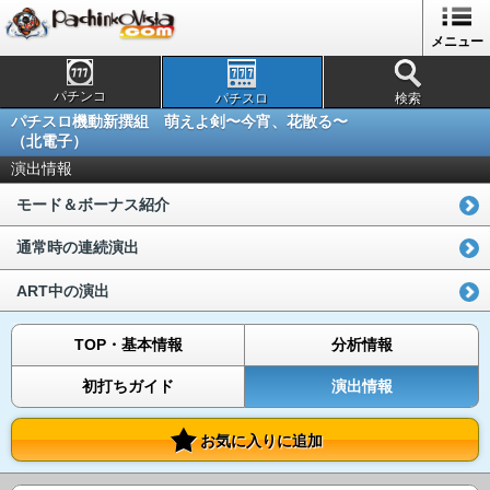
メニュー
パチンコ
パチスロ
検索
パチスロ機動新撰組 萌えよ剣〜今宵、花散る〜
（北電子）
演出情報
モード＆ボーナス紹介
通常時の連続演出
ART中の演出
TOP・基本情報
分析情報
初打ちガイド
演出情報
お気に入りに追加